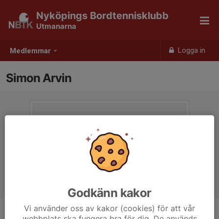
Nyköpings Bordtennisklubb
Utmanarna
Logga in
Medlemmar
Simon Arvin
Godkänn kakor
Vi använder oss av kakor (cookies) för att vår
webbplats ska fungera bra för dig. De används
Ålder
15 år