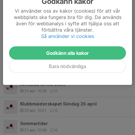
Godkänn kakor
Seriespel säsongen 2026/2027
Vi använder oss av kakor (cookies) för att vår
26 maj, 21:34
4
webbplats ska fungera bra för dig. De används
även för webbanalys i syfte att hjälpa oss att
Ursäkta! Vi får be om ursäkt att det en gång till missats i kalendern.
förbättra våra tjänster.
11 maj, 07:46
0
Så använder vi cookies
Ingen träning idag söndag 10 maj pga annan bokning i hallen
10 maj, 16:07
1
Godkänn alla kakor
Resultat KM 2026
Bara nödvändiga
26 apr, 20:18
0
Anmälda till KM 2026
25 apr, 10:28
0
Klubbmästerskapet Söndag 26 april
25 apr, 10:21
0
Sommartider
21 apr, 12:00
0