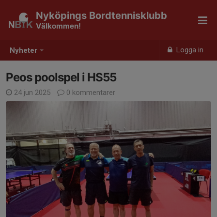
Nyköpings Bordtennisklubb
Välkommen!
Logga in
Nyheter
Peos poolspel i HS55
24 jun 2025
0 kommentarer