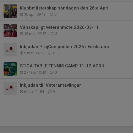
Klubbmästerskap söndagen den 26:e April
10 apr, 09:13
0
Vänskapligt veteranmöte 2026-03-11
13 mar, 09:53
3
Inbjudan ProjCon poolen 2026 i Eskilstuna
9 mar, 14:51
0
STIGA TABLE TENNIS CAMP 11-12 APRIL
27 feb, 10:43
0
Inbjudan till Veterantävlingar
6 feb, 11:54
0