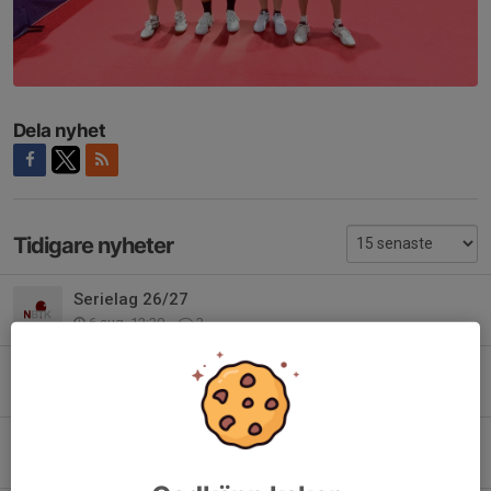
Dela nyhet
Tidigare nyheter
Serielag 26/27
6 aug, 12:30
3
Tider i d-hallen för pingis
27 jul, 13:31
0
Sommar och begränsat med träningstider
9 jun, 13:51
0